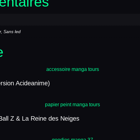
entaires
r, Sans led
e
ersion Acideanime)
Ball Z & La Reine des Neiges