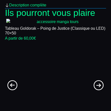
Description complète
Ils pourront vous plaire
Tableau Goldorak – Poing de Justice (Classique ou LED)
Pa
70×50
Sl
x 
A partir de
60,00
€
22