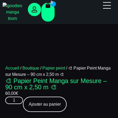
0
Panneau de gestion des cookies
Cartes cad
Évènements &
Accueil
/
Boutique
/
Papier peint
/ 🎨 Papier Peint Manga
sur Mesure – 90 cm x 2,50 m 🎨
🎨 Papier Peint Manga sur Mesure –
90 cm x 2,50 m 🎨
60,00
€
Ajouter au panier