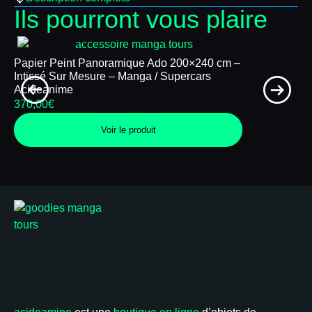
Ils pourront vous plaire
Papier Peint Panoramique Ado 200×240 cm –
Papier peint 
Intissé Sur Mesure – Manga / Supercars
Kame House
Acideanime
350,00
€
370,00
€
Voir le produit